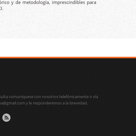
órico y de metodología, imprescindibles para
I.
sulta comuniquese con nosotros telefónicamente o vía
dea@gmail.com
y le responderemos a la brevedad.