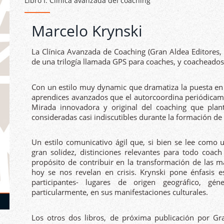
Libro I: Clínica avanzada del coaching
Marcelo Krynski
La Clínica Avanzada de Coaching (Gran Aldea Editores,
de una trilogía llamada GPS para coaches, y coacheados, 
Con un estilo muy dynamic que dramatiza la puesta en
aprendices avanzados que el autorcoordina periódicame
Mirada innovadora y original del coaching que plan
consideradas casi indiscutibles durante la formación de 
Un estilo comunicativo ágil que, si bien se lee como 
gran solidez, distinciones relevantes para todo coac
propósito de contribuir en la transformación de las m
hoy se nos revelan en crisis. Krynski pone énfasis e
participantes- lugares de origen geográfico, gén
particularmente, en sus manifestaciones culturales.
Los otros dos libros, de próxima publicación por Gra