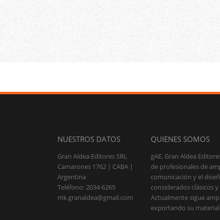
NUESTROS DATOS
QUIENES SOMOS
Gran Aldea Editores SRL
gAE, Gran Aldea Editor
Camarones 1762 | CABA |
de profesionales de ampl
Argentina
comunicación y el diseñ
Teléfono: 2034-6265
considerados clásicos y 
mk.granaldea@gmail.com
Actualmente sigue ampl
exportando su material