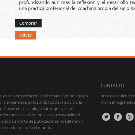
profundizando aún más la reflexión y el desarrollo te
una práctica profesional del coaching propia del siglo XX
Comprar
Volver
CONTACTO
es, es una organización conformada por un equipo
Ante cualquier con
ia experiencia en los ámbitos de la edición, la
mail a
info.granal
o. Posee en su catálogo libros que ya son
referentes a nivel mundial en su especialidad.
iando su oferta de publicaciones, coeditando y
 alrededor de todo el mundo.